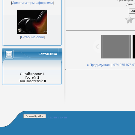
[
Демотиваторы, афоризмы
]
Дата
: 
[
Гитарные обои
]
Статистика
« Предыдущая
|
974
975
976
9
Онлайн всего:
1
Гостей:
1
Пользователей:
0
Карта сайта