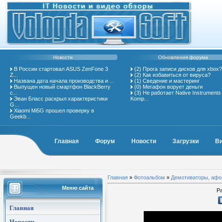
Новости
Обновления форума
В России стартовал ASUS ZenFone 3
(2)
Прога записи дисков для xbox?
Z...
(2)
Как избавиться от вируса?
Названа дата начала производства и ...
(1)
Сведение и мастеринг
Выпущен новый смартфон BlackBerry
(0)
Мегафон ворует деньги
с...
(3)
Не работает Native Instruments
Эван Бласс раскрыл характеристики
Komp...
G...
Xiaomi Mi5G прошел проверку в
Geekb...
Главная
Форум
Новости
Загрузки
В
Главная
»
Фотоальбом
»
Демотиваторы, аф
Меню сайта
Ра
Главная
Новости