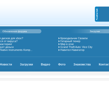
Обновления форума
Загрузки
и дисков для xbox?
Крокодильчик Свомпи
ься от вируса?
Гитарный тюнер
мастеринг
Мир в огне
ует деньги
Grand Theft Auto: Vice City
Native Instruments Komp...
Навител Навигатор
Новости
Загрузки
Видео
Фото
Знакомства
Контак