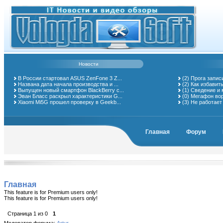
Новости
В России стартовал ASUS ZenFone 3 Z...
(2)
Прога запис
Названа дата начала производства и ...
(2)
Как избавит
Выпущен новый смартфон BlackBerry с...
(1)
Сведение и 
Эван Бласс раскрыл характеристики G...
(0)
Мегафон вор
Xiaomi Mi5G прошел проверку в Geekb...
(3)
Не работает 
Главная
Форум
Главная
This feature is for Premium users only!
This feature is for Premium users only!
Страница
1
из
0
1