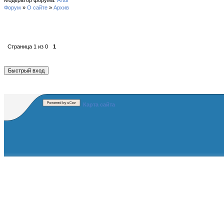
Модератор форума:
Artur
Форум
»
О сайте
»
Архив
Страница
1
из
0
1
Карта сайта