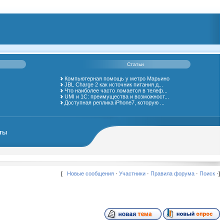
Статьи
Компьютерная помощь у метро Марьино
JBL Charge 2 как источник питания д...
Что наиболее часто ломается в телеф...
UMI и 1С: преимущества и возможност...
Доступная реплика iPhone7, которую ...
ты
[
Новые сообщения
·
Участники
·
Правила форума
·
Поиск
·]