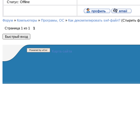
Статус:
Offline
Форум
»
Компьютеры
»
Програмы, ОС
»
Как декомпилировать swf-файл?
(Стырить ф
Страница
1
из
1
1
Карта сайта