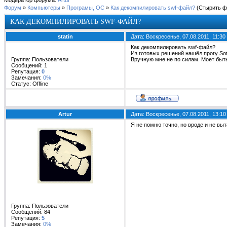
Модератор форума:
Artur
Форум
»
Компьютеры
»
Програмы, ОС
»
Как декомпилировать swf-файл?
(Стырить ф
КАК ДЕКОМПИЛИРОВАТЬ SWF-ФАЙЛ?
statin
Дата: Воскресенье, 07.08.2011, 11:3
Как декомпилировать swf-файл?
Из готовых решений нашёл прогу Sot
Группа: Пользователи
Вручную мне не по силам. Моет быт
Сообщений:
1
Репутация:
0
Замечания:
0%
Статус:
Offline
Artur
Дата: Воскресенье, 07.08.2011, 13:1
Я не помню точно, но вроде и не вы
Группа: Пользователи
Сообщений:
84
Репутация:
5
Замечания:
0%