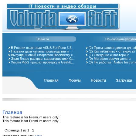
Новости
Обновления форума
В России стартовал ASUS ZenFone 3 Z...
(2)
Прога записи дисков для x
Названа дата начала производства и ...
(2)
Как избавиться от вируса?
Выпущен новый смартфон BlackBerry с...
(1)
Сведение и мастеринг
Эван Бласс раскрыл характеристики G...
(0)
Мегафон ворует деньги
Xiaomi Mi5G прошел проверку в Geekb...
(3)
Не работает Native Instrum
Главная
Форум
Новости
Загрузки
Главная
This feature is for Premium users only!
This feature is for Premium users only!
Страница
1
из
1
1