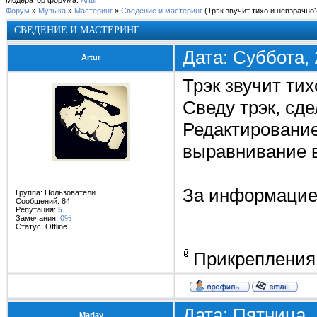
Модератор форума:
Artur
Форум
»
Музыка
»
Мастеринг
»
Сведение и мастеринг
(Трэк звучит тихо и невзрачно
СВЕДЕНИЕ И МАСТЕРИНГ
Дата: Суббота, 
Artur
Трэк звучит тих
Сведу трэк, сд
Редактирован
выравнивание в
За информацией
Группа: Пользователи
Сообщений:
84
Репутация:
5
Замечания:
0%
Статус:
Offline
Прикрепления
Дата: Пятница, 
Mariay