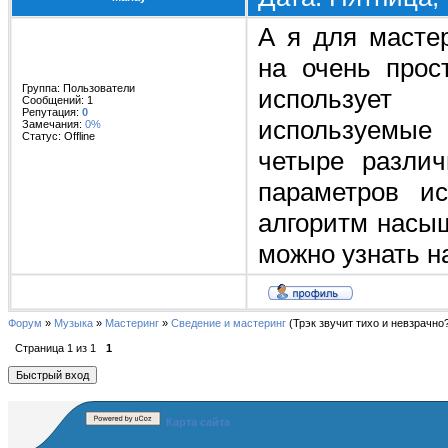
А я для мастер
на очень прос
Группа: Пользователи
использует 
Сообщений:
1
Репутация:
0
используемые
Замечания:
0%
Статус:
Offline
четыре разли
параметров ис
алгоритм насыщ
можно узнать на 
Форум
»
Музыка
»
Мастеринг
»
Сведение и мастеринг
(Трэк звучит тихо и невзрачно
Страница
1
из
1
1
Карта сайта