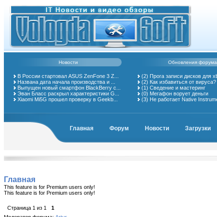
Новости
Обновления форума
В России стартовал ASUS ZenFone 3 Z...
(2)
Прога записи дисков для x
Названа дата начала производства и ...
(2)
Как избавиться от вируса?
Выпущен новый смартфон BlackBerry с...
(1)
Сведение и мастеринг
Эван Бласс раскрыл характеристики G...
(0)
Мегафон ворует деньги
Xiaomi Mi5G прошел проверку в Geekb...
(3)
Не работает Native Instrum
Главная
Форум
Новости
Загрузки
Главная
This feature is for Premium users only!
This feature is for Premium users only!
Страница
1
из
1
1