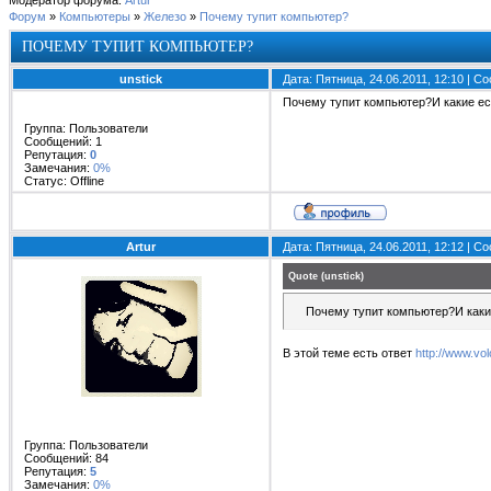
Модератор форума:
Artur
Форум
»
Компьютеры
»
Железо
»
Почему тупит компьютер?
ПОЧЕМУ ТУПИТ КОМПЬЮТЕР?
unstick
Дата: Пятница, 24.06.2011, 12:10 | 
Почему тупит компьютер?И какие е
Группа: Пользователи
Сообщений:
1
Репутация:
0
Замечания:
0%
Статус:
Offline
Artur
Дата: Пятница, 24.06.2011, 12:12 | 
Quote
(
unstick
)
Почему тупит компьютер?И каки
В этой теме есть ответ
http://www.vol
Группа: Пользователи
Сообщений:
84
Репутация:
5
Замечания:
0%