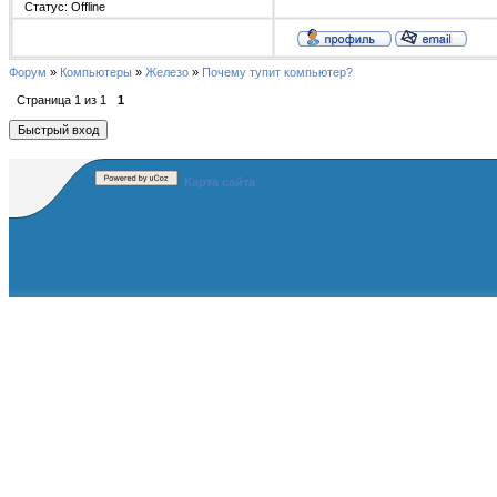
Статус:
Offline
Форум
»
Компьютеры
»
Железо
»
Почему тупит компьютер?
Страница
1
из
1
1
Карта сайта