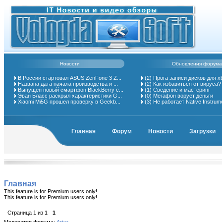
Новости
Обновления форума
В России стартовал ASUS ZenFone 3 Z...
(2)
Прога записи дисков для x
Названа дата начала производства и ...
(2)
Как избавиться от вируса?
Выпущен новый смартфон BlackBerry с...
(1)
Сведение и мастеринг
Эван Бласс раскрыл характеристики G...
(0)
Мегафон ворует деньги
Xiaomi Mi5G прошел проверку в Geekb...
(3)
Не работает Native Instrum
Главная
Форум
Новости
Загрузки
Главная
This feature is for Premium users only!
This feature is for Premium users only!
Страница
1
из
1
1