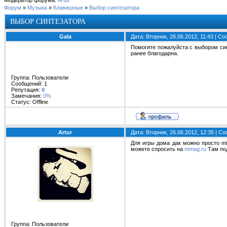
Модератор форума:
Artur
Форум
»
Музыка
»
Клавишные
»
Выбор синтезатора
ВЫБОР СИНТЕЗАТОРА
Gala
Дата: Вторник, 26.06.2012, 11:43 | 
Помогите пожалуйста с выбором син
ранее благодарна.
Группа: Пользователи
Сообщений:
1
Репутация:
0
Замечания:
0%
Статус:
Offline
Artur
Дата: Вторник, 26.06.2012, 12:35 | 
Для игры дома дак можно просто mi
можете спросить на
mmag.ru
Там под
Группа: Пользователи