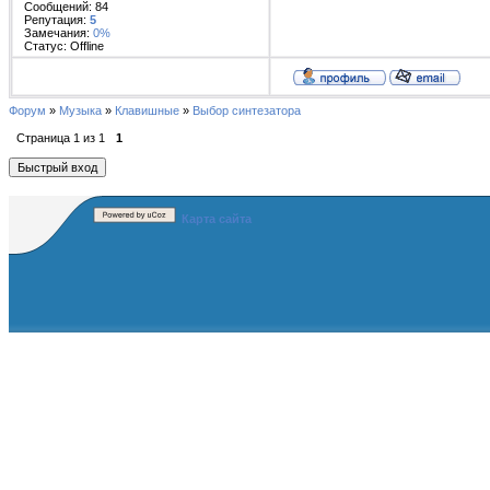
Сообщений:
84
Репутация:
5
Замечания:
0%
Статус:
Offline
Форум
»
Музыка
»
Клавишные
»
Выбор синтезатора
Страница
1
из
1
1
Карта сайта