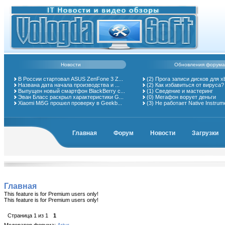
Новости
Обновления форума
В России стартовал ASUS ZenFone 3 Z...
(2)
Прога записи дисков для x
Названа дата начала производства и ...
(2)
Как избавиться от вируса?
Выпущен новый смартфон BlackBerry с...
(1)
Сведение и мастеринг
Эван Бласс раскрыл характеристики G...
(0)
Мегафон ворует деньги
Xiaomi Mi5G прошел проверку в Geekb...
(3)
Не работает Native Instrum
Главная
Форум
Новости
Загрузки
Главная
This feature is for Premium users only!
This feature is for Premium users only!
Страница
1
из
1
1