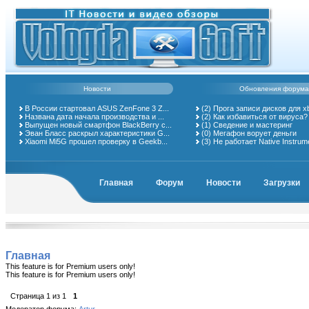
Новости
Обновления форума
В России стартовал ASUS ZenFone 3 Z...
(2)
Прога записи дисков для x
Названа дата начала производства и ...
(2)
Как избавиться от вируса?
Выпущен новый смартфон BlackBerry с...
(1)
Сведение и мастеринг
Эван Бласс раскрыл характеристики G...
(0)
Мегафон ворует деньги
Xiaomi Mi5G прошел проверку в Geekb...
(3)
Не работает Native Instrum
Главная
Форум
Новости
Загрузки
Главная
This feature is for Premium users only!
This feature is for Premium users only!
Страница
1
из
1
1