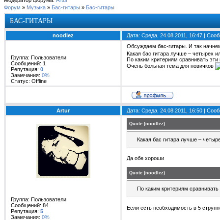
Модератор форума:
Artur
Форум
»
Музыка
»
Бас-гитары
»
Бас-гитары
БАС-ГИТАРЫ
noodlez
Дата: Среда, 24.08.2011, 16:47 | Со
Обсуждаем бас-гитары. И так начне
Какая бас гитара лучше – четырех и
Группа: Пользователи
По каким критериям сравнивать эти 
Сообщений:
1
Очень больная тема для новичков
Репутация:
0
Замечания:
0%
Статус:
Offline
Artur
Дата: Среда, 24.08.2011, 16:50 | Со
Quote
(
noodlez
)
Какая бас гитара лучше – четыр
Да обе хороши
Quote
(
noodlez
)
По каким критериям сравнивать 
Группа: Пользователи
Сообщений:
84
Если есть необходимость в 5 струнн
Репутация:
5
Замечания:
0%