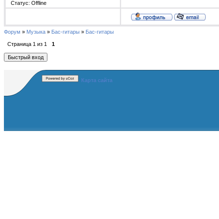
Статус:
Offline
Форум
»
Музыка
»
Бас-гитары
»
Бас-гитары
Страница
1
из
1
1
Карта сайта